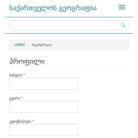
Main
საქართველოს გეოგრაფია
Toggle
Navigation
navigati
Main
Content
Sidebar
ᲠᲔᲒᲘᲡᲢᲠᲐᲪᲘᲐ
ᲡᲐᲬᲧᲘᲡᲘ
პროფილი
სავალდებულო
სახელი
*
სავალდებულო
გვარი
*
სავალდებულო
კუთვნილება
*