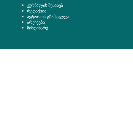
ჟურნალის შესახებ
რედაქცია
ავტორთა გზამკვლევი
არქივები
მიმდინარე