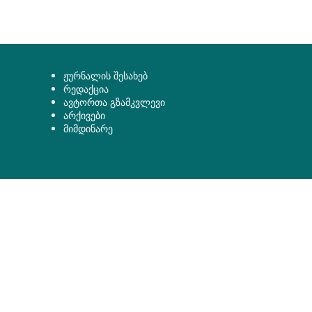
ჟურნალის შესახებ
რედაქცია
ავტორთა გზამკვლევი
არქივები
მიმდინარე